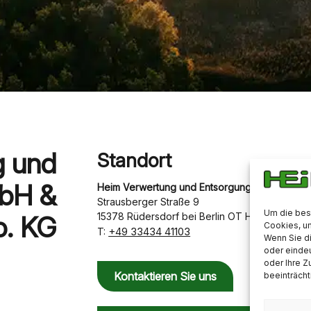
g und
Standort
bH &
Heim Verwertung und Entsorgung GmbH & Co.
Strausberger Straße 9
Um die bes
o. KG
15378 Rüdersdorf bei Berlin OT Herzfelde
Cookies, u
+49 33434 41103
T:
Wenn Sie d
oder eindeu
oder Ihre 
Kontaktieren Sie uns
beeinträcht