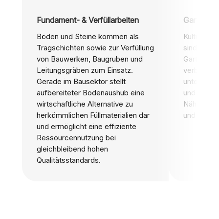
Fundament- & Verfüllarbeiten
Garten- u
Böden und Steine kommen als
Kulturfäh
Tragschichten sowie zur Verfüllung
sind unver
von Bauwerken, Baugruben und
Garten- un
Leitungsgräben zum Einsatz.
verbessern
Gerade im Bausektor stellt
unterstüt
aufbereiteter Bodenaushub eine
und sorgen
wirtschaftliche Alternative zu
Nährstoff
herkömmlichen Füllmaterialien dar
und Bäume
und ermöglicht eine effiziente
Ressourcennutzung bei
gleichbleibend hohen
Qualitätsstandards.