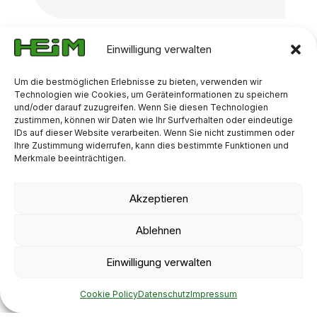
Einwilligung verwalten
Um die bestmöglichen Erlebnisse zu bieten, verwenden wir
Technologien wie Cookies, um Geräteinformationen zu speichern
An allen Standorten verfügbar
und/oder darauf zuzugreifen. Wenn Sie diesen Technologien
zustimmen, können wir Daten wie Ihr Surfverhalten oder eindeutige
IDs auf dieser Website verarbeiten. Wenn Sie nicht zustimmen oder
Standorte
Ihre Zustimmung widerrufen, kann dies bestimmte Funktionen und
Merkmale beeinträchtigen.
An all unseren Standorten bieten wir Ihnen eine
große Auswahl an klassifizierten Materialien
unterschiedlicher Bodenklassen. Von Kompost und
Akzeptieren
Humus bis hin zu Füllboden – für jeden
Einsatzzweck finden Sie bei uns das passende
Ablehnen
Produkt. Darüber hinaus übernehmen wir die
fachgerechte Entsorgung und Verwertung Ihres
Einwilligung verwalten
Erdaushubs.
Cookie Policy
Datenschutz
Impressum
Aufbereitung von Boden und Steinen