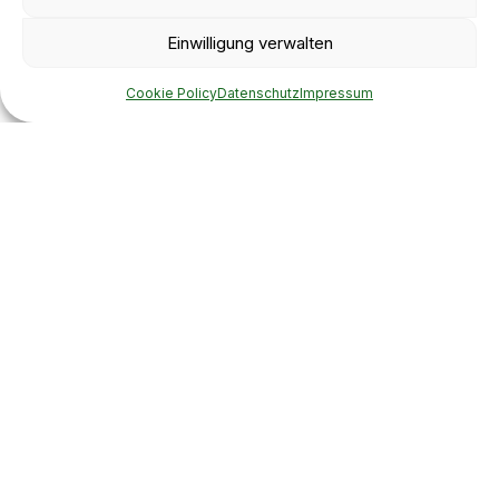
Klein Eichholz
Am Standort Klein Eichholz in Brandenburg betreibt
Einwilligung verwalten
die HEIM-Gruppe eine moderne Anlage zur
Verwertung von Speiseresten. Die angelieferten
Cookie Policy
Datenschutz
Impressum
Reststoffe werden mechanisch aufbereitet,
hygienisiert und pasteurisiert. Anschließend dienen
sie als Biomasse in der Biogasanlage vor Ort.
Die Anlage in Klein Eichholz verarbeitet aktuell mehr
als dreißigtausend Tonnen Speisereste pro Jahr.
Eine schrittweise Erweiterung der Kapazitäten ist
geplant.
MEHR