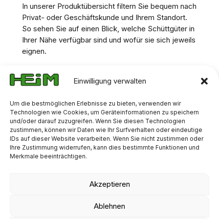
In unserer Produktübersicht filtern Sie bequem nach
Privat- oder Geschäftskunde und Ihrem Standort.
So sehen Sie auf einen Blick, welche Schüttgüter in
Ihrer Nähe verfügbar sind und wofür sie sich jeweils
eignen.
Sie benötigen eine individuelle Beratung oder haben
Fragen zu besonderen Anwendungen? Unser Team
Einwilligung verwalten
hilft Ihnen gerne weiter. Kontaktieren Sie uns hierzu
jederzeit gerne über das Kontaktformular.
Um die bestmöglichen Erlebnisse zu bieten, verwenden wir
Technologien wie Cookies, um Geräteinformationen zu speichern
und/oder darauf zuzugreifen. Wenn Sie diesen Technologien
zustimmen, können wir Daten wie Ihr Surfverhalten oder eindeutige
IDs auf dieser Website verarbeiten. Wenn Sie nicht zustimmen oder
Ihre Zustimmung widerrufen, kann dies bestimmte Funktionen und
Einsatzzwecke
Merkmale beeinträchtigen.
Akzeptieren
Ablehnen