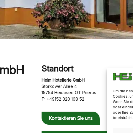
 GmbH
Standort
Heim Hotellerie GmbH
Storkower Allee 4
Um die bes
15754 Heidesee OT Prieros
Cookies, u
+49152 320 168 52
T:
Wenn Sie d
oder eindeu
oder Ihre 
Kontaktieren Sie uns
beeinträcht