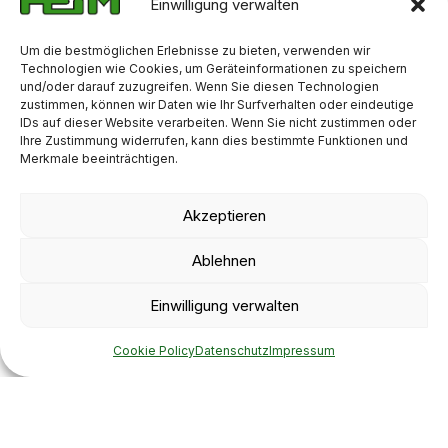
Einwilligung verwalten
Um die bestmöglichen Erlebnisse zu bieten, verwenden wir
Technologien wie Cookies, um Geräteinformationen zu speichern
und/oder darauf zuzugreifen. Wenn Sie diesen Technologien
Viel Raum für
zustimmen, können wir Daten wie Ihr Surfverhalten oder eindeutige
Photovoltaik
IDs auf dieser Website verarbeiten. Wenn Sie nicht zustimmen oder
Ihre Zustimmung widerrufen, kann dies bestimmte Funktionen und
Merkmale beeinträchtigen.
Akzeptieren
Ablehnen
Einwilligung verwalten
Schwimmende PV-Anlage am HEIM-Standort Nobitz,
Thüringen.
Cookie Policy
Datenschutz
Impressum
Unsere Standorte sind Stromerzeuger:
Wo möglich,
erzeugen wir unseren Strom selbst: mit
Photovoltaikanlagen auf den Dächern unserer Büro-